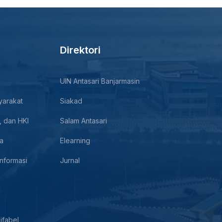
Direktori
UIN Antasari Banjarmasin
yarakat
Siakad
, dan HKI
Salam Antasari
a
Elearning
nformasi
Jurnal
ifabel