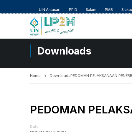
UIN Antasari
PPID
Salam
PMB
Siaka
Downloads
Home
Downloads
PEDOMAN PELAKSANAAN PENERB
PEDOMAN PELAKS
Date